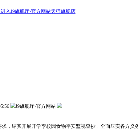
进入J9旗舰厅·官方网站天猫旗舰店
05:56
J9旗舰厅·官方网站
求，结实开展开学季校园食物平安监视查抄，全面压实各方义