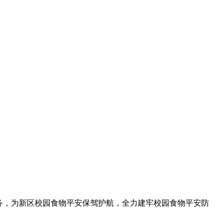
务，为新区校园食物平安保驾护航，全力建牢校园食物平安防