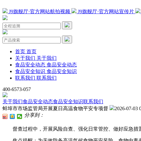
J9旗舰厅·官方网站航拍视频
J9旗舰厅·官方网站宣传片
首页
首页
关于我们
关于我们
食品安全动态
食品安全动态
食品安全知识
食品安全知识
联系我们
联系我们
400-6573-057
关于我们
食品安全动态
食品安全知识
联系我们
蚌埠市市场监管局开展夏日高温食物平安专项督
2026-07-03 
分享到：
督查过程中，开展风险自查、强化日常管控、做好应急措置
焦点提醒：为无效防备高温气候食物平安风险，食物中毒变