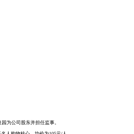
良园为公司股东并担任监事。
人购物核心，均价为105元/人。