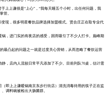
于上上谦很是“上心”，“我每天睡五个小时，出任何问题，我
掌管。
和变现，很多明星餐饮品牌选择加盟模式。贤合庄正在取专业代
锅，进门实的有夜店的感受，因而吸引了不少人打卡。巅峰期
式的最凸起的问题之一就是过度关心营销，从而忽略了餐饮运营
静，店内人流较日常平凡添加了不少。目前列队70桌，估计需
公司（即上上谦暖锅南京东步行街店）清洗消毒待用的筷子正在监
）、调料碗被检出大肠菌群。