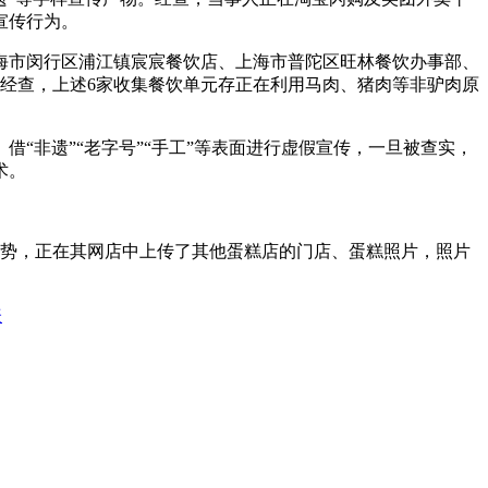
宣传行为。
上海市闵行区浦江镇宸宸餐饮店、上海市普陀区旺林餐饮办事部、
经查，上述6家收集餐饮单元存正在利用马肉、猪肉等非驴肉原
非遗”“老字号”“手工”等表面进行虚假宣传，一旦被查实，
术。
劣势，正在其网店中上传了其他蛋糕店的门店、蛋糕照片，照片
表