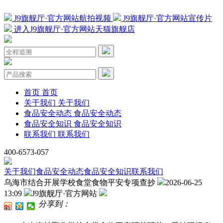
J9旗舰厅·官方网站航拍视频
J9旗舰厅·官方网站宣传片
进入J9旗舰厅·官方网站天猫旗舰店
首页
首页
关于我们
关于我们
食品安全动态
食品安全动态
食品安全知识
食品安全知识
联系我们
联系我们
400-6573-057
关于我们
食品安全动态
食品安全知识
联系我们
乌海市结合开展学校食堂食物平安专项查抄
2026-06-25
13:09
J9旗舰厅·官方网站
分享到：