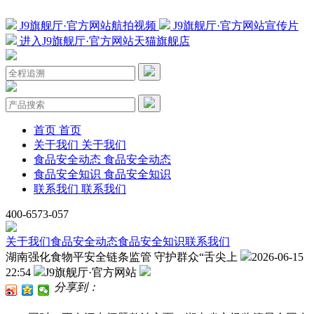
J9旗舰厅·官方网站航拍视频
J9旗舰厅·官方网站宣传片
进入J9旗舰厅·官方网站天猫旗舰店
首页
首页
关于我们
关于我们
食品安全动态
食品安全动态
食品安全知识
食品安全知识
联系我们
联系我们
400-6573-057
关于我们
食品安全动态
食品安全知识
联系我们
湖南强化食物平安全链条监管 守护群众“舌尖上
2026-06-15
22:54
J9旗舰厅·官方网站
分享到：