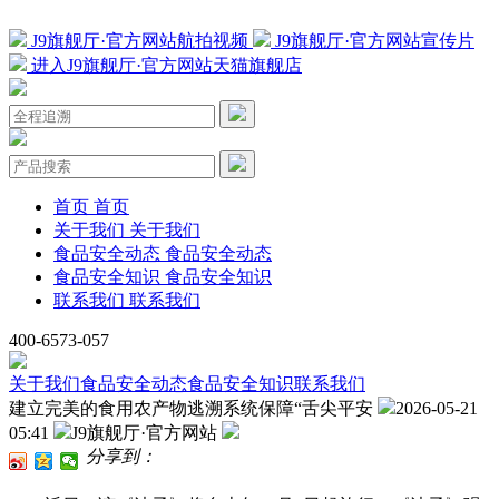
J9旗舰厅·官方网站航拍视频
J9旗舰厅·官方网站宣传片
进入J9旗舰厅·官方网站天猫旗舰店
首页
首页
关于我们
关于我们
食品安全动态
食品安全动态
食品安全知识
食品安全知识
联系我们
联系我们
400-6573-057
关于我们
食品安全动态
食品安全知识
联系我们
建立完美的食用农产物逃溯系统保障“舌尖平安
2026-05-21
05:41
J9旗舰厅·官方网站
分享到：