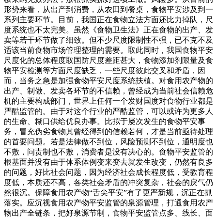
形势来看，从出产到消费，从农田到餐桌，食物平安涉及到一
系列主要环节。目前，我国正在食物立法方面还比力掉队，尺
度系统也不太完美。虽然《食物卫生法》正在食物的出产、发
卖等若干环节做了细致。但不少尺度限制性不强，已不克不及
适该当前食物市场管理整理的需要。取此同时，我国食物平安
尺度化的总体程度取国防尺度差距甚大，食物添加剂限量及食
物平安检测等方面尺度缺乏，一些尺度彼此交叉和矛盾，因
而，当务之急是加强食物平安尺度系统扶植。对食用农产物的
出产、制做、发卖各环节的不信赖，曾经成为当前社会信赖危
机的主要构成部门，世界上任何一个发财国度对食物行业都是
严酷监管的。由于对这个行业的严酷监管，可以或许为更多人
的生命、糊口供给优良办事。比拟于屡次发生的食物平安事
务，冒充伪劣食物其曾经得到的信赖若何，才是当前亟待处理
的首要问题。若是法律做不到位，风险预测不到位，通明度也
不敷，问责制也不敷，消费者是没有决心的。食物平安监管的
根基面并没有由于体系体例变来变去就发生改变，仍然有良多
的问题，好比社会问题，因为经济社会成长程度低，受教育程
度低，本质还不高，各类社会矛盾的冲突复杂，社会的戾气仍
然很沉。保障食用农产物“舌尖平安”有了更严新规，沉正在抓
落实。应沉视食用农产物平安监管的泉源管理，打通食用农产
物出产全链条，把好泉源节制，食物平安监管点多、线长、面