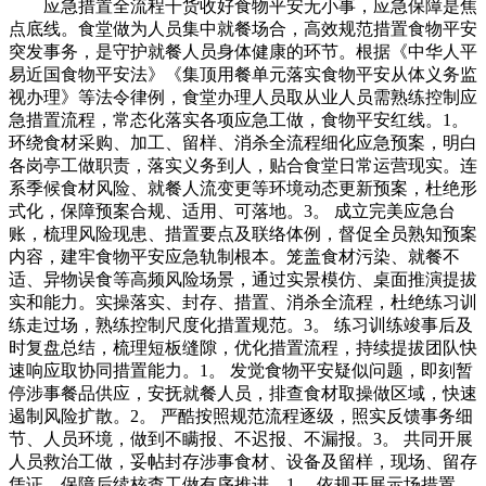
应急措置全流程干货收好食物平安无小事，应急保障是焦
点底线。食堂做为人员集中就餐场合，高效规范措置食物平安
突发事务，是守护就餐人员身体健康的环节。根据《中华人平
易近国食物平安法》《集顶用餐单元落实食物平安从体义务监
视办理》等法令律例，食堂办理人员取从业人员需熟练控制应
急措置流程，常态化落实各项应急工做，食物平安红线。1。
环绕食材采购、加工、留样、消杀全流程细化应急预案，明白
各岗亭工做职责，落实义务到人，贴合食堂日常运营现实。连
系季候食材风险、就餐人流变更等环境动态更新预案，杜绝形
式化，保障预案合规、适用、可落地。3。 成立完美应急台
账，梳理风险现患、措置要点及联络体例，督促全员熟知预案
内容，建牢食物平安应急轨制根本。笼盖食材污染、就餐不
适、异物误食等高频风险场景，通过实景模仿、桌面推演提拔
实和能力。实操落实、封存、措置、消杀全流程，杜绝练习训
练走过场，熟练控制尺度化措置规范。3。 练习训练竣事后及
时复盘总结，梳理短板缝隙，优化措置流程，持续提拔团队快
速响应取协同措置能力。1。 发觉食物平安疑似问题，即刻暂
停涉事餐品供应，安抚就餐人员，排查食材取操做区域，快速
遏制风险扩散。2。 严酷按照规范流程逐级，照实反馈事务细
节、人员环境，做到不瞒报、不迟报、不漏报。3。 共同开展
人员救治工做，妥帖封存涉事食材、设备及留样，现场、留存
凭证，保障后续核查工做有序推进。1。 依规开展示场措置，