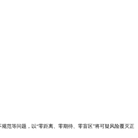
规范等问题，以“零距离、零期待、零盲区”将可疑风险覆灭正