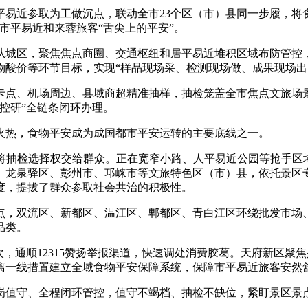
近参取为工做沉点，联动全市23个区（市）县同一步履，将食
市平易近和来蓉旅客“舌尖上的平安”。
区，聚焦焦点商圈、交通枢纽和居平易近堆积区域布防管控，挪
物酸价等环节目标，实现“样品现场采、检测现场做、成果现场出
、机场周边、县域商超精准抽样，抽检笼盖全市焦点文旅场景
控研”全链条闭环办理。
热，食物平安成为成国都市平安运转的主要底线之一。
抽检选择权交给群众。正在宽窄小路、人平易近公园等抢手区域
、龙泉驿区、彭州市、邛崃市等文旅特色区（市）县，依托景区
度，提拔了群众参取社会共治的积极性。
双流区、新都区、温江区、郫都区、青白江区环绕批发市场、
品类。
通顺12315赞扬举报渠道，快速调处消费胶葛。天府新区聚
距离一线措置建立全域食物平安保障系统，保障市平易近旅客安然
守、全程闭环管控，值守不竭档、抽检不缺位，紧盯景区景点