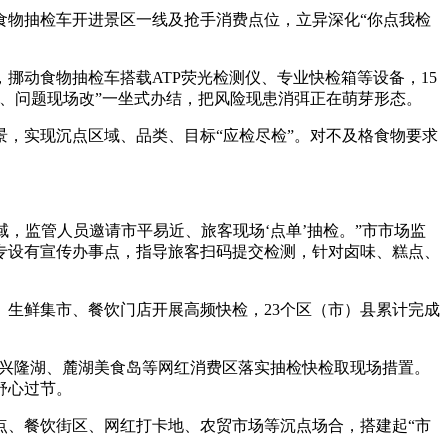
物抽检车开进景区一线及抢手消费点位，立异深化“你点我检
动食物抽检车搭载ATP荧光检测仪、专业快检箱等设备，15
、问题现场改”一坐式办结，把风险现患消弭正在萌芽形态。
，实现沉点区域、品类、目标“应检尽检”。对不及格食物要求
，监管人员邀请市平易近、旅客现场‘点单’抽检。”市市场监
专设有宣传办事点，指导旅客扫码提交检测，针对卤味、糕点、
生鲜集市、餐饮门店开展高频快检，23个区（市）县累计完成
焦兴隆湖、麓湖美食岛等网红消费区落实抽检快检取现场措置。
舒心过节。
、餐饮街区、网红打卡地、农贸市场等沉点场合，搭建起“市