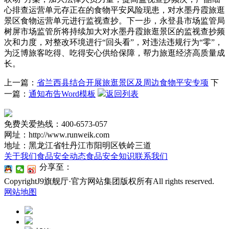
心排查运营单元存正在的食物平安风险现患，对水墨丹霞旅逛
景区食物运营单元进行监视查抄。下一步，永登县市场监管局
树屏市场监管所将持续加大对水墨丹霞旅逛景区的监视查抄频
次和力度，对整改环境进行“回头看”，对违法违规行为“零”，
为泛博旅客吃得、吃得安心供给保障，帮力旅逛经济高质量成
长。
上一篇：
省兰西县结合开展旅逛景区及周边食物平安专项
下
一篇：
通知布告Word模板
返回列表
免费关爱热线：400-6573-057
网址：http://www.runweik.com
地址：黑龙江省牡丹江市阳明区铁岭三道
关于我们
食品安全动态
食品安全知识
联系我们
分享至：
CopyrightJ9旗舰厅·官方网站集团版权所有All rights reserved.
网站地图