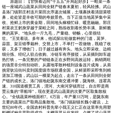
原题目：【甘快看迈向“十五五”开局起好步】一畦菜一条
链一座城武山蔬菜从田间全财产链春末夏初，轻风轻拂。武山
县洛门镇郭庄村连片菜田次序递次铺展，土壤裹挟着清甜菜喷
鼻，处处皆是丰收可期的夸姣景色。当下正值当地莴笋集中采
收、抢鲜上市的黄金期，田间地头稼穑忙碌、暖意融融。郭庄
村菜农王躬身穿越于菜畦之间，熟练收割着长势丰满、新鲜脆
爽的莴笋。“地头价一斤九毛，产量稳、销畅，心里很结
壮。”王笑着说。多年来，他试探出轮做套种的门道，莴笋、
蒜苗、架豆错季栽种、交替上市，不单打一茬做物，既稳了收
获，又多了增收门，日子越过越有奔头。地头立即采收、边精
细分拣、经纪人驻点收购、冷链车有序接驳，从采摘到卸车趁
热打铁，一条完整的产销链条正在乡野间高效运转，购销两旺
的场景非分特别动听。从露地零散种植到设备连片成海，从肩
挑背驮沿街叫卖到国度级市场联通全国，从鲜菜即采即售到精
湛加工增值，武山以一棵菜为起点，走出了一条从田间到全财
产链的成长之。洛门镇地处陇东南交通冲要，陇海铁、连霍高
速、310国道横贯工具，渭河、大南河穿镇而过，自古即是商
贾云集的“旱船埠”，现在更是武山蔬菜的次要产区取集散核
心。“全镇蔬菜种植面积7。6万亩，年产量33万吨，是陇东南
主要的蔬菜出产取商品集散地。”洛门镇副镇长魏小建说，上
世纪80年代，全国农村科普先辈小我王义仁正在这里率先用塑
料棚试种韭菜取得成功。大棚蔬菜从此发端，点燃了武山蔬菜