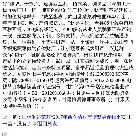
好”转型。干笋片、速冻西兰花、预制菜、调味品等深加工产
物连续面世，把一棵菜的价值“吃干榨净”，财产链不竭延长，
附加值持续攀升。“截至客岁，武山县蔬菜种植面积42万亩，
年产量140万吨，产值45亿元。”赵昱亮说，全县86个蔬菜市场
互联互通，200多名经纪人、4000多名从业人员驰驱正在产销
一线，建立起龙头引领、乡镇支持、产地兜底的完整畅通收
集。从一棵菜到一个支柱财产，从一个镇到一座县，武山坚持
不懈把蔬菜做为首位财产，让小蔬菜长成大财产，兴起群
众“荷包子”，挺起县域经济“硬脊梁”。田间耕作从未停歇，财
产链上的立异持续发力。武山以一畦菜撬动大成长，用一条链
激活新动能，走出一条特色明显、富平易近强县的现代农业成
长之。互联网旧事消息办事许可证编号！6212006002 ICP存
案：陇ICP备17001500号 运营许可证编号：甘B2-20060006 电
视节目制做运营许可证编号！(甘)字第079号增值电信营业许
可证编号！甘B2__20120010从办：甘肃中甘网传媒无限义务
公司 本网常年法令参谋团：甘肃协调律师事务所（）甘肃天
旺律师事务所（）。
上一篇：
国信润达荣获“2017年西医药财产博览会食物平安
下
一篇：没有了
返回列表