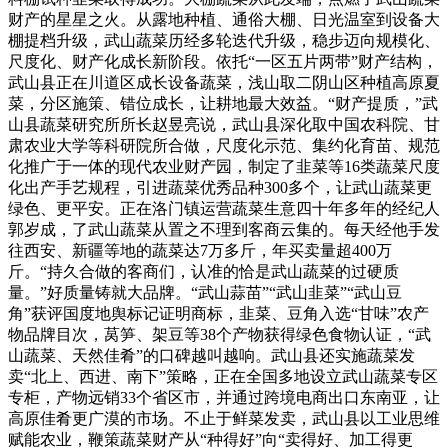
财产的星星之火。从露地种植、通俗大棚、日光温室到设备大
棚提档升级，武山蔬菜历经多轮迭代升级，稳步迈向规模化、
尺度化、财产化成长新阶段。依托“一区五片两带”财产结构，
武山县正在川道区成长设备蔬菜，浅山取二阴山区种植高原夏
菜，分区施策、错位成长，让耕地最大效益。“财产提质，”武
山县蔬菜研究所所长赵昱亮说，武山县深化取中国农科院、甘
肃农业大学等科研院所合做，尺度化示范、集约化育苗、规范
化推广于一体的现代农业财产园，制定了韭菜等16类蔬菜尺度
化出产手艺规程，引进蔬菜优秀品种300多个，让武山蔬菜更
绿色、更平安。正在洛门镇运营蔬菜生意四十年多年的经纪人
郭岁成，了武山蔬菜从置之不理到客商云集的。每天经他手发
往西安、新疆等地的蔬菜达7万多斤，年买卖量超400万
斤。“持久合做的客商们，认准的恰是武山蔬菜的过硬质
量。”好质量铸就大品牌。“武山蒜苗”“武山韭菜”“武山豆
角”获评国度地舆标记证明商标，韭菜、豆角入选“甘味”农产
物品牌目次，莴笋、架豆等38个产物获得绿色食物认证，“武
山蔬菜、天然佳肴”的口碑越叫越响。武山县还实施蔬菜发
卖“北上、西进、南下”策略，正在全国多地设立武山蔬菜专区
专柜，产物远销33个省区市，并通过跨境电商出口东南亚，让
高原佳肴更广漠的市场。不止于鲜菜发卖，武山县以工业思维
赋能农业，鞭策蔬菜财产从“种得好”向“卖得好、加工得更