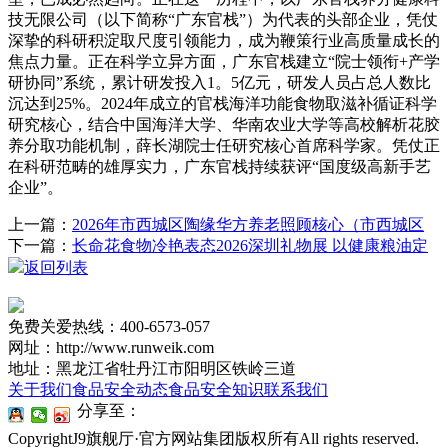
技无限公司（以下简称“广东官栈”）为代表的头部企业，凭仗
深挚的科研积淀取尺度引领能力，成为鞭策行业高质量成长的
焦点力量。正在科学立异方面，广东官栈建立“院士领衔+产学
研协同”系统，累计研发投入1。5亿元，研发人员占总人数比
沉达到25%。2024年成立的官栈海洋功能食物取滋补循证科学
研究核心，结合中国海洋大学、华南农业大学等高校解析花胶
养分取功能机制，薛长湖院士任研究核心首席科学家。凭仗正
在科研范畴的雄厚实力，广东官栈持续获评“国度级高新手艺
企业”。
上一篇：
2026年市西城区陶缘华方养老照顾核心（市西城区
下一篇：
长命花食物冷艳表态2026深圳礼物展 以健康粮油定
返回列表
免费关爱热线：400-6573-057
网址：http://www.runweik.com
地址：黑龙江省牡丹江市阳明区铁岭三道
关于我们
食品安全动态
食品安全知识
联系我们
分享至：
CopyrightJ9旗舰厅·官方网站集团版权所有All rights reserved.