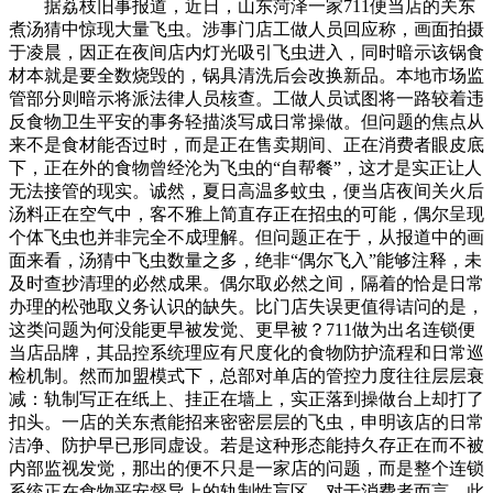
据荔枝旧事报道，近日，山东菏泽一家711便当店的关东
煮汤猜中惊现大量飞虫。涉事门店工做人员回应称，画面拍摄
于凌晨，因正在夜间店内灯光吸引飞虫进入，同时暗示该锅食
材本就是要全数烧毁的，锅具清洗后会改换新品。本地市场监
管部分则暗示将派法律人员核查。工做人员试图将一路较着违
反食物卫生平安的事务轻描淡写成日常操做。但问题的焦点从
来不是食材能否过时，而是正在售卖期间、正在消费者眼皮底
下，正在外的食物曾经沦为飞虫的“自帮餐”，这才是实正让人
无法接管的现实。诚然，夏日高温多蚊虫，便当店夜间关火后
汤料正在空气中，客不雅上简直存正在招虫的可能，偶尔呈现
个体飞虫也并非完全不成理解。但问题正在于，从报道中的画
面来看，汤猜中飞虫数量之多，绝非“偶尔飞入”能够注释，未
及时查抄清理的必然成果。偶尔取必然之间，隔着的恰是日常
办理的松弛取义务认识的缺失。比门店失误更值得诘问的是，
这类问题为何没能更早被发觉、更早被？711做为出名连锁便
当店品牌，其品控系统理应有尺度化的食物防护流程和日常巡
检机制。然而加盟模式下，总部对单店的管控力度往往层层衰
减：轨制写正在纸上、挂正在墙上，实正落到操做台上却打了
扣头。一店的关东煮能招来密密层层的飞虫，申明该店的日常
洁净、防护早已形同虚设。若是这种形态能持久存正在而不被
内部监视发觉，那出的便不只是一家店的问题，而是整个连锁
系统正在食物平安督导上的轨制性盲区。对于消费者而言，此