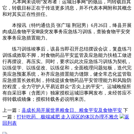
凡本网未说明“发布者：运城旧事网”的做品，均转载自其
它，转载目标正在于传送更多消息，并不代表本网附和其概念
和对其实正在性担任。
本报讯（特约通信员 张广瑞 荆冠男）6月26日，绛县开展
肉成品食物平安Ⅲ级突发事务应急练习训练，查验食物平安突
发事务应急措置能力。
练习训练竣事后，该县当即召开总结摆设会议，复盘练习
训练成效取不脚，对食物药品平安监管及应急能力扶植工做进
行再摆设、再压实。同时，要求以此次应急练习训练为契机，
以练促学、以练促改、以练促和，全面梳理问题短板，迭代完
美应急预案系统，补齐应急措置能力缝隙，健全常态化监管取
应急措置长效机制，持续提拔食物药品平安管理能力和风险防
控程度，全力守护人平易近群众“舌尖上的平安”。运城晚报所
有自采旧事（含图片）独家授权运城旧事网发布，未经答应不
得转载或镜像；授权转载务必说明来历。
上一篇：
县成长局开展世界粮食日、粮食平安及食物平安
下
一篇：
打针吃药、极端减肥 走入误区的体沉办理不雅念
返
回列表