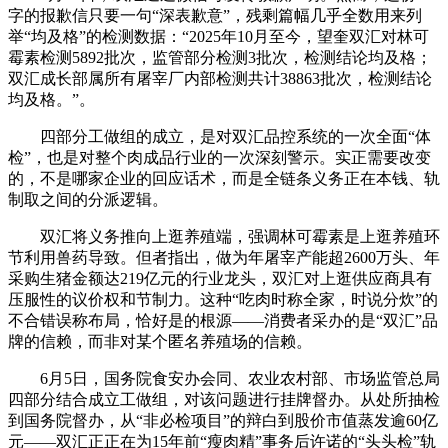
字的报歉信只要一句“深表歉意”，残剩篇幅几乎全数用来列
举“均及格”的检测数据：“2025年10月至今，望奎双汇对林可
霉素检测5892批次，监管部分检测3批次，检测结论均及格；
双汇成长部属所有屠宰厂内部检测共计38863批次，检测结论
均及格。”。
四部分工做组的成立，是对双汇品控系统的一次全面“体
检”，也是对整个肉成品行业的一次深刻警示。实正需要改变
的，不是哪家企业的回应话术，而是全链条义务正在本钱、轨
制取之间的分派逻辑。
双汇将义务推向上逛养殖端，强调林可霉素是上逛养殖环
节利用兽药导致。但者指出，做为年屠宰产能超2600万头、年
采购生猪金额达219亿元的行业龙头，双汇对上逛供应商具有
压服性的议价权和节制力。这种“吃肉时称全家，时说分炊”的
不合错误称布局，恰好是的根源——消费者采办的是“双汇”品
牌的信赖，而非对某个匿名养殖场的信赖。
6月5日，国务院食安办会同、农业农村部、市场监管总局
四部分结合成立工做组，对该问题进行挂牌督办。从处所抽检
到国务院督办，从“非必检项目”的辩白到股价市值蒸发逾60亿
元——双汇正正在为15年前“瘦肉精”事务后许诺的“头头检”轨