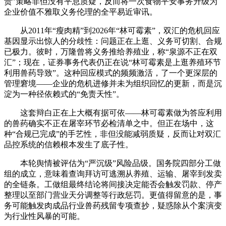
责”策略非但没有平息质疑，反而将一次食物平安事务升级为
企业价值不雅取义务伦理的全平易近审讯。
从2011年“瘦肉精”到2026年“林可霉素”，双汇的危机回应
基因显示出惊人的分歧性：问题正在上逛、义务可切割、合规
已极力。彼时，万隆曾将义务推给养殖业，称“泉源不正在双
汇”；现在，证券事务代表仍正在说“林可霉素是上逛养殖环节
利用兽药导致”。这种回应模式的频频激活，了一个更深层的
管理窘境——企业的危机进修并未为组织回忆的更新，而是沉
淀为一种径依赖式的“免责天性”。
这套辩白正在上大概有据可依——林可霉素做为答应利用
的兽药确实不正在屠宰环节必检清单之中。但正在场中，这
种“合规已完成”的手艺性，非但没能减弱质疑，反而让对双汇
品控系统的信赖根本发生了底子性。
本轮舆情被评估为“严沉级”风险品级。国务院四部分工做
组的成立，意味着查询拜访可逃溯从养殖、运输、屠宰到发卖
的全链条。工做组最终结论将间接决定能否会触发罚款、停产
整理以至部门营业天分调整等行政惩罚。更值得留意的是，事
务可能触发肉成品行业兽药残留专项查抄，疑惑除从个案演变
为行业性风暴的可能。