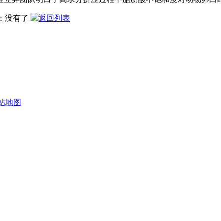
：没有了
返回列表
站地图