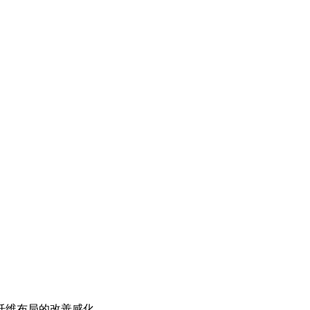
纤维布局的改善感化。