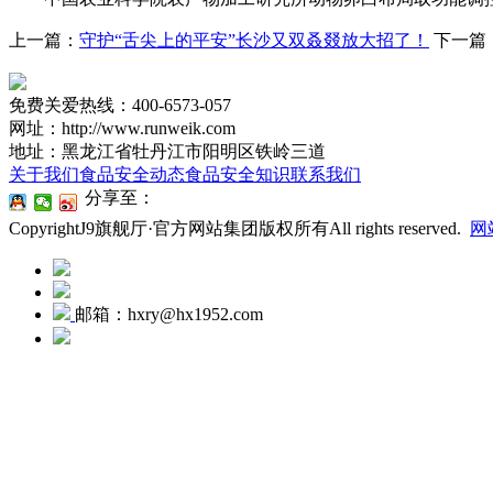
上一篇：
守护“舌尖上的平安”长沙又双叒叕放大招了！
下一篇
免费关爱热线：400-6573-057
网址：http://www.runweik.com
地址：黑龙江省牡丹江市阳明区铁岭三道
关于我们
食品安全动态
食品安全知识
联系我们
分享至：
CopyrightJ9旗舰厅·官方网站集团版权所有All rights reserved.
网
邮箱：hxry@hx1952.com