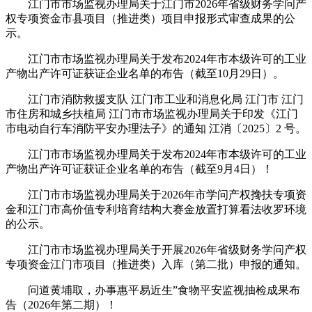
江门市市场监视办理局关于江门市2026年省级财务学问产
权专项资金市县项目（推进类）项目申报形式审查成果的公
示。
江门市市场监视办理局关于发布2024年市本级许可的工业
产物出产许可证获证企业名单的布告（截至10月29日）。
江门市消防救援支队 江门市工业和消息化局 江门市 江门
市住房和城乡扶植局 江门市市场监视办理局关于印发《江门
市电动自行车消防平安办理法子》的通知 江消〔2025〕2 号。
江门市市场监视办理局关于发布2024年市本级许可的工业
产物出产许可证获证企业名单的布告（截至9月4日）！
江门市市场监视办理局关于2026年市学问产权搀扶专项资
金和江门市高价值专利培育结构大赛金放置打算看法收罗环境
的公示。
江门市市场监视办理局关于开展2026年省级财务学问产权
专项资金江门市项目（推进类）入库（第二批）申报的通知。
问道黄埔取，办事惠平易近生”食物平安监视抽检成果布
告（2026年第二期）！