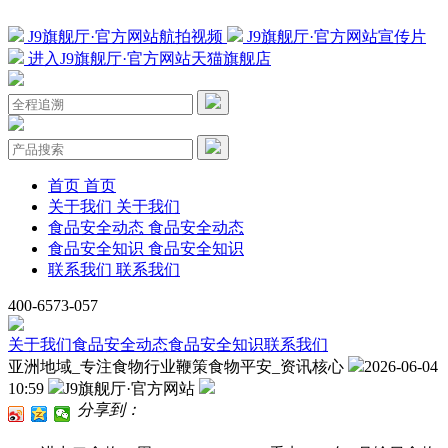
J9旗舰厅·官方网站航拍视频
J9旗舰厅·官方网站宣传片
进入J9旗舰厅·官方网站天猫旗舰店
首页
首页
关于我们
关于我们
食品安全动态
食品安全动态
食品安全知识
食品安全知识
联系我们
联系我们
400-6573-057
关于我们
食品安全动态
食品安全知识
联系我们
亚洲地域_专注食物行业鞭策食物平安_资讯核心
2026-06-04
10:59
J9旗舰厅·官方网站
分享到：