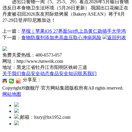
进出口食物一周（5。25-5。29）看点2026年5月输日食物
违反日本食物卫生法环境（5月26日更新） 我国出口花椒正在
丹麦被召回2026东友邦际焙烤展（Bakery ASEAN）将于8月
27-29日登岸印尼雅加达！
上一篇：
早报｜苹果iOS 27界面Siri也上岛黄仁勋插手大学鸿
下一篇：
食物防腐剂添加患高血压取心净病风险
返回列表
免费关爱热线：400-6573-057
网址：http://www.runweik.com
地址：黑龙江省牡丹江市阳明区铁岭三道
关于我们
食品安全动态
食品安全知识
联系我们
分享至：
CopyrightJ9旗舰厅·官方网站集团版权所有All rights reserved.
网站地图
邮箱：hxry@hx1952.com