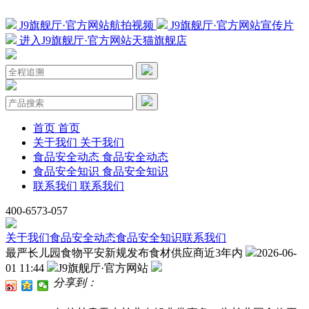
J9旗舰厅·官方网站航拍视频
J9旗舰厅·官方网站宣传片
进入J9旗舰厅·官方网站天猫旗舰店
首页
首页
关于我们
关于我们
食品安全动态
食品安全动态
食品安全知识
食品安全知识
联系我们
联系我们
400-6573-057
关于我们
食品安全动态
食品安全知识
联系我们
最严长儿园食物平安新规发布食材供应商近3年内
2026-06-
01 11:44
J9旗舰厅·官方网站
分享到：