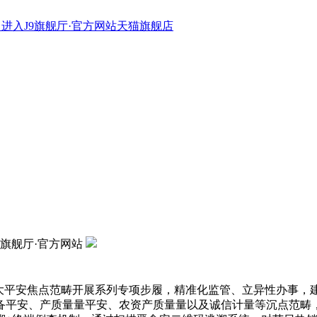
进入J9旗舰厅·官方网站天猫旗舰店
9旗舰厅·官方网站
平安焦点范畴开展系列专项步履，精准化监管、立异性办事，
平安、产质量量平安、农资产质量量以及诚信计量等沉点范畴，组