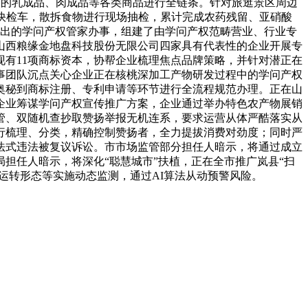
销的乳成品、肉成品等各类商品进行全链条。针对旅逛景区周边
快检车，散拆食物进行现场抽检，累计完成农药残留、亚硝酸
推出的学问产权管家办事，组建了由学问产权范畴营业、行业专
山西粮缘金地盘科技股份无限公司四家具有代表性的企业开展专
有11项商标资本，协帮企业梳理焦点品牌策略，并针对潜正在
事团队沉点关心企业正在核桃深加工产物研发过程中的学问产权
奥秘到商标注册、专利申请等环节进行全流程规范办理。正在山
企业筹谋学问产权宣传推广方案，企业通过举办特色农产物展销
管、双随机查抄取赞扬举报无机连系，要求运营从体严酷落实从
行梳理、分类，精确控制赞扬者，全力提拔消费对劲度；同时严
法式违法被复议诉讼。市市场监管部分担任人暗示，将通过成立
担任人暗示，将深化“聪慧城市”扶植，正在全市推广岚县“扫
运转形态等实施动态监测，通过AI算法从动预警风险。