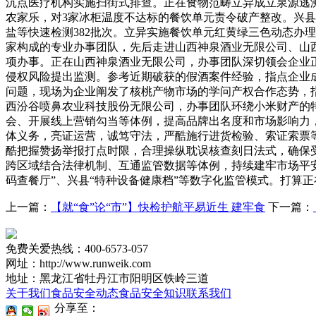
沉点医疗机构实施扫街式排查。正在食物范畴立异成立泉源逃
农家乐，对3家冰柜温度不达标的餐饮单元责令破产整改。兴
盐等快速检测382批次。立异实施餐饮单元红黄绿三色动态办
家构成的专业办事团队，先后走进山西神泉酒业无限公司、山
项办事。正在山西神泉酒业无限公司，办事团队深切领会企业
侵权风险提出监测。参考近期破获的假酒案件经验‌，指点企
问题，现场为企业阐发了核桃产物市场的学问产权合作态势，
西汾谷喷鼻农业科技股份无限公司，办事团队环绕小米财产的
会、开展线上营销勾当等体例，提高品牌出名度和市场影响力
体义务，亮证运营，诚笃守法，严酷施行进货检验、索证索票
酷把握赞扬举报打点时限，合理操纵耽误核查刻日法式，确保
跨区域结合法律机制、互通监管数据等体例，持续建牢市场平安
码查餐厅”、兴县“特种设备健康档”等数字化监管模式。打算
上一篇：
【就“食”论“市”】快检护航平易近生 建牢食
下一篇：
免费关爱热线：400-6573-057
网址：http://www.runweik.com
地址：黑龙江省牡丹江市阳明区铁岭三道
关于我们
食品安全动态
食品安全知识
联系我们
分享至：