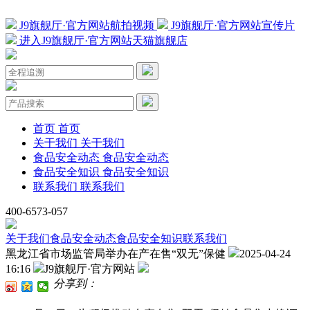
J9旗舰厅·官方网站航拍视频
J9旗舰厅·官方网站宣传片
进入J9旗舰厅·官方网站天猫旗舰店
首页
首页
关于我们
关于我们
食品安全动态
食品安全动态
食品安全知识
食品安全知识
联系我们
联系我们
400-6573-057
关于我们
食品安全动态
食品安全知识
联系我们
黑龙江省市场监管局举办在产在售“双无”保健
2025-04-24
16:16
J9旗舰厅·官方网站
分享到：