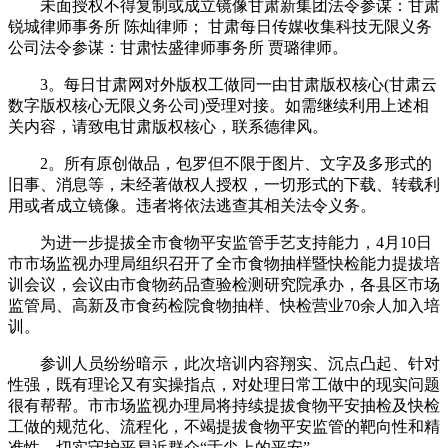
未面授权不得复制或成立镜像甘肃新集团法令参谋：甘肃
锐城律师事务所 陈灿律师； 甘肃每日传媒收集科技无限义务
公司法令参谋：甘肃怯盛律师事务所 贾璐律师。
3。每日甘肃网对外版权工做同一由甘肃版权核心(甘肃云
数字版权核心无限义务公司)受理对接。如需继续利用上述相
关内容，请致电甘肃版权核心，联系德律风。
2。所有原创做品，包罗但不限于图片、文字及多形式的
旧事、消息等，未经著做权人授权，一切形式的下载、转载利
用或者成立镜像。违者将依法逃查其相关法令义务。
为进一步提拔全市食物平安监管手艺支持能力，4月10日
市市场监视办理局组织召开了全市食物抽样暨快检能力提拔培
训会议，会议由市食物药品查验检测研究院承办，各县区市场
监管局、高新及市食药检院食物抽样、快检营业70余人加入培
训。
参训人员纷纷暗示，此次培训内容翔实、沉点凸起、针对
性强，既有理论又有实操指点，对处理日常工做中的现实问题
很有帮帮。市市场监视办理局将持续提拔食物平安抽检及快检
工做的规范化、流程化，不竭提拔食物平安监管的靶向性和精
准性，切实守护平易近群众“舌尖上的平安”。